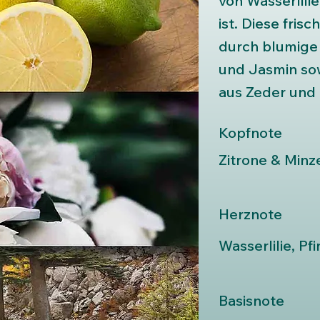
von Wasserlili
ist. Diese fri
durch blumige
und Jasmin so
aus Zeder und
Kopfnote
Zitrone & Minz
Herznote
Wasserlilie, P
Basisnote