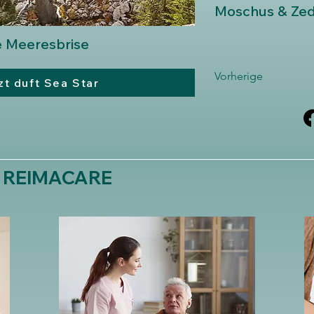
Moschus & Zed
e Meeresbrise
Vorherige
zt duft Sea Star
i REIMACARE