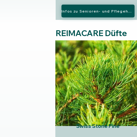
Infos zu Senioren- und Pflegeheim
REIMACARE Düfte
Swiss Stone Pine