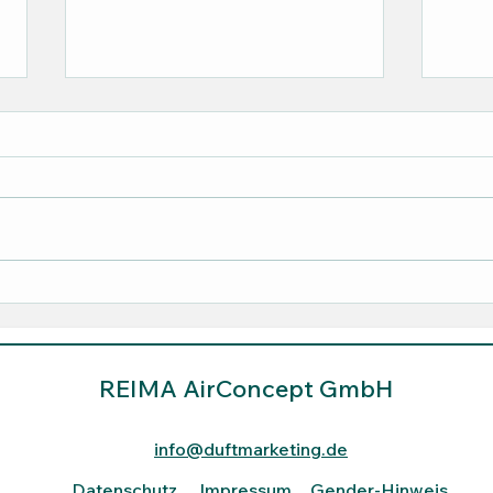
Raumduft Energy – Frische,
Waru
die belebt
wirk
REIMA AirConcept GmbH
info@duftmarketing.de
Datenschutz
Impressum
Gender-Hinweis