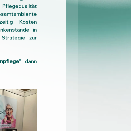
flegequalität 
esamtambiente 
eitig Kosten 
kenstände in 
Strategie zur 
npflege
", dann 