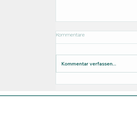
Kommentare
Kommentar verfassen...
Duftmarketing in
Pflegeeinrichtungen mit
Summer Feeling