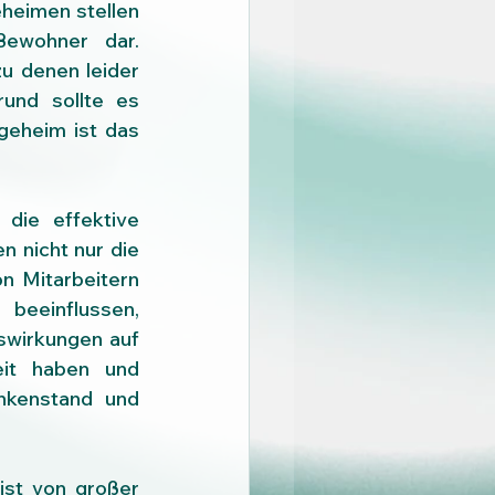
heimen stellen 
ewohner dar. 
u denen leider 
nd sollte es 
geheim ist das 
ie effektive 
 nicht nur die 
n Mitarbeitern 
eeinflussen, 
swirkungen auf 
it haben und 
nkenstand und 
st von großer 