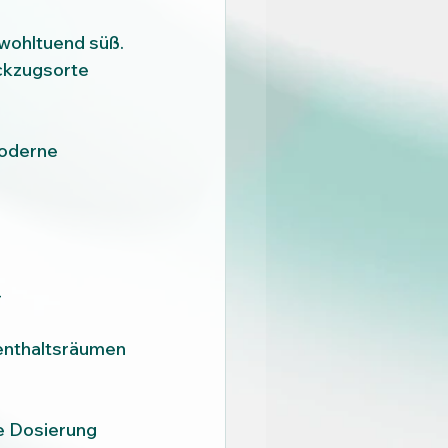
d wohltuend süß.
ckzugsorte 
oderne 
 
enthaltsräumen
e Dosierung 