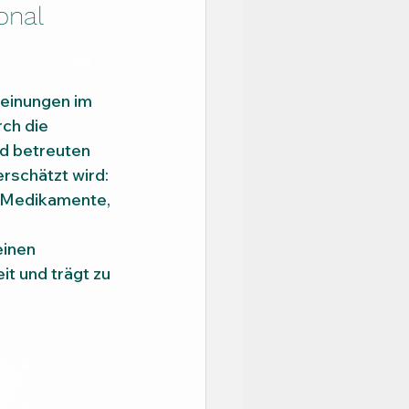
onal 
einungen im 
ch die 
d betreuten 
rschätzt wird: 
e Medikamente, 
inen 
t und trägt zu 