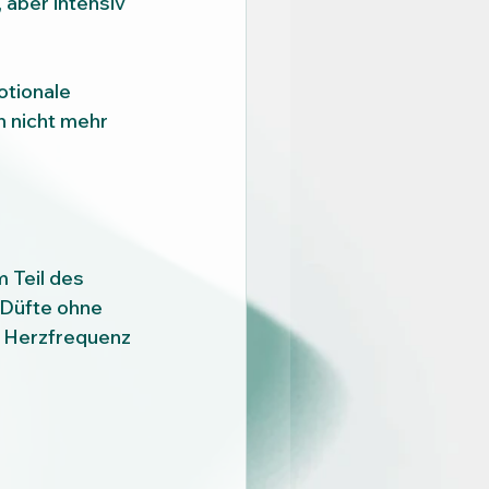
 aber intensiv 
otionale 
 nicht mehr 
 Teil des 
 Düfte ohne 
 Herzfrequenz 