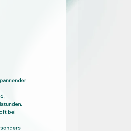
spannender 
d, 
dstunden.
ft bei 
esonders 