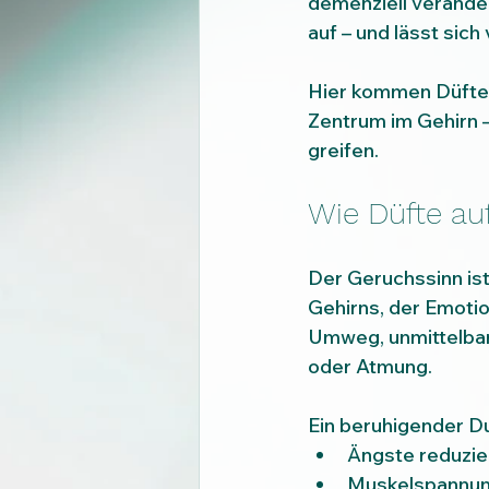
demenziell veränder
auf – und lässt sic
Hier kommen Düfte i
Zentrum im Gehirn 
greifen.
Wie Düfte au
Der Geruchssinn ist
Gehirns, der Emotio
Umweg, unmittelbar
oder Atmung.
Ein beruhigender Du
Ängste reduzie
Muskelspannun