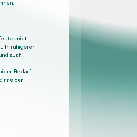
innen.
ekte zeigt – 
 In ruhigerer 
und auch 
niger Bedarf 
Sinne der 