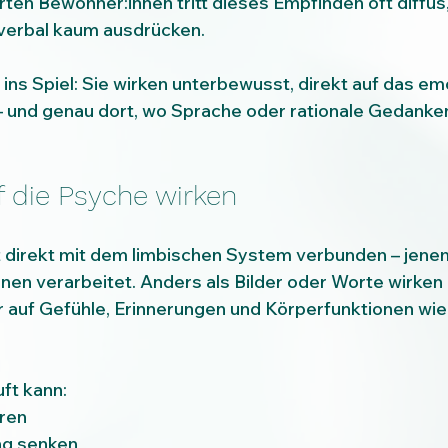
ten Bewohner:innen tritt dieses Empfinden oft diffus,
h verbal kaum ausdrücken.
ns Spiel: Sie wirken unterbewusst, direkt auf das em
– und genau dort, wo Sprache oder rationale Gedanken
f die Psyche wirken
 direkt mit dem limbischen System verbunden – jenem
nen verarbeitet. Anders als Bilder oder Worte wirken
 auf Gefühle, Erinnerungen und Körperfunktionen wie
ft kann:
ren
g senken